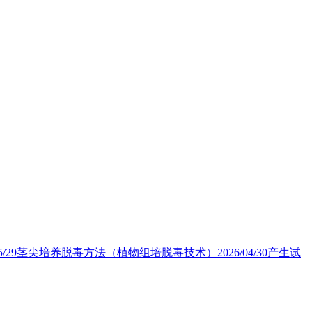
5/29
茎尖培养脱毒方法（植物组培脱毒技术）
2026/04/30
产生试