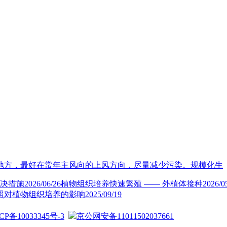
地方，最好在常年主风向的上风方向，尽量减少污染。规模化生
决措施
2026/06/26
植物组织培养快速繁殖 —— 外植体接种
2026/0
照对植物组织培养的影响
2025/09/19
CP备10033345号-3
京公网安备11011502037661