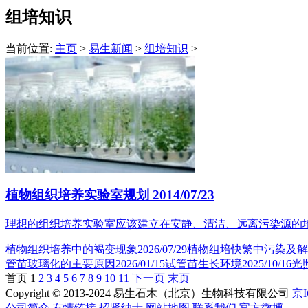
组培知识
当前位置:
主页
>
易生新闻
>
组培知识
>
植物组织培养实验室规划
2014/07/23
理想的组织培养实验室应该建立在安静、清洁、远离污染源的
植物组织培养中的褐变现象
2026/07/29
植物组培快繁中污染及解
管苗玻璃化的主要原因
2026/01/15
试管苗生长环境
2025/10/16
光
首页
1
2
3
4
5
6
7
8
9
10
11
下一页
末页
Copyright © 2013-2024 易生石木（北京）生物科技有限公司
京I
公司简介
友情链接
招贤纳士
网站地图
联系我们
官方微博