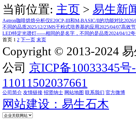
当前位置:
主页
>
易生新
Agtron咖啡烘焙分析仪E20CP-III和M-BASIC/II的功能对比
2026/
不同的品质
2025/12/23
MS干粉式培养基的应用
2025/04/07
高效节
LED特定光谱灯------相同的是名字，不同的是品质
2024/04/12
夸
首页
1
2
下一页
末页
Copyright © 2013
公司
京ICP备10033345号-
11011502037661
公司简介
友情链接
招贤纳士
网站地图
联系我们
官方微博
网站建设：易生石木